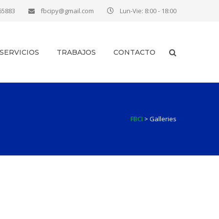
665883
fbcipy@gmail.com
Lun-Vie: 8:00 - 18:00
SERVICIOS
TRABAJOS
CONTACTO
FBCI
>
Galleries